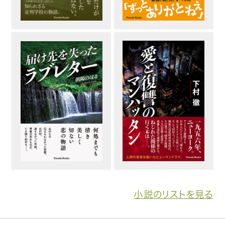
趣味・カルチャー
生活・健康
論文・学術書・参考書
絵本・児童書
ビジネス・経営・情報
社会・思想・哲学
写真集
電子書籍
小説のリストを見る
ご案内