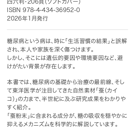
四六判・206頁（ソフトカバー）
ISBN 978-4-434-36952-0
トップ
2026年1月発行
自費出版したい方
糖尿病という病は、時に「生活習慣の結果」と誤解
メディア紹介
され、本人や家族を深く傷つけます。
しかし、そこには遺伝的要因や環境要因など、避
購入方法
けがたい背景が存在します。
お問い合わせ
本書では、糖尿病の基礎から治療の最前線、そし
て東洋医学が注目してきた自然素材「蚕（カイ
画像・文章の使用について
コ）」の力まで、半世紀に及ぶ研究成果をわかりや
すく紹介。
企業情報
「蚕粉末」に含まれる成分が、糖の吸収を穏やかに
抑えるメカニズムを科学的に解説しています。