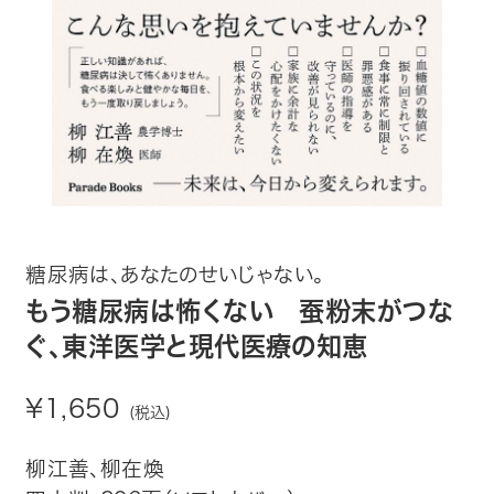
趣味・カルチャー
生活・健康
論文・学術書・参考書
絵本・児童書
ビジネス・経営・情報
糖尿病は、あなたのせいじゃない。
社会・思想・哲学
もう糖尿病は怖くない 蚕粉末がつな
ぐ、東洋医学と現代医療の知恵
写真集
¥1,650
(税込)
電子書籍
柳江善、柳在煥
ご案内