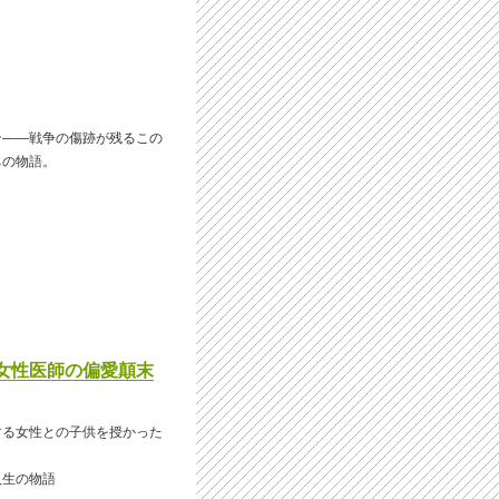
ン――戦争の傷跡が残るこの
ちの物語。
科女性医師の偏愛顛末
する女性との子供を授かった
人生の物語