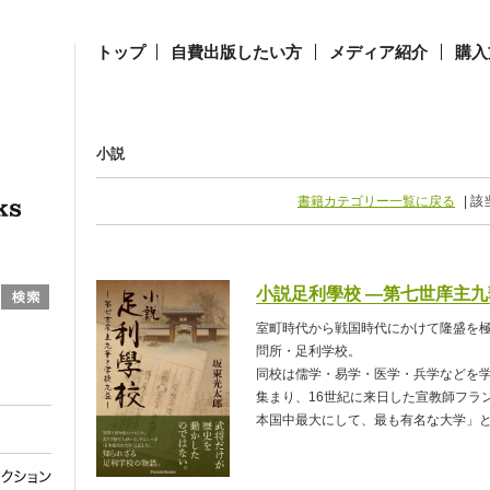
トップ
自費出版したい方
メディア紹介
購入
小説
書籍カテゴリー一覧に戻る
| 該
小説足利學校 ―第七世庠主
室町時代から戦国時代にかけて隆盛を
問所・足利学校。
同校は儒学・易学・医学・兵学などを
集まり、16世紀に来日した宣教師フラ
本国中最大にして、最も有名な大学」