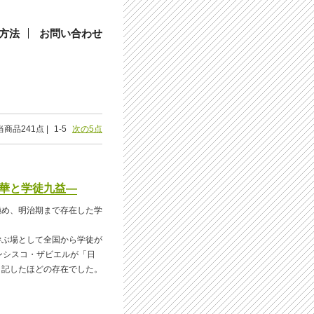
方法
お問い合わせ
当商品241点 |
1-5
次の5点
九華と学徒九益―
極め、明治期まで存在した学
学ぶ場として全国から学徒が
ンシスコ・ザビエルが「日
と記したほどの存在でした。