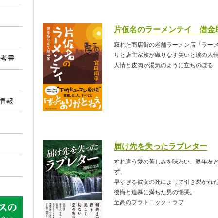
片仮名のラーメンテイ 借金
寂れた商店街の老舗ラーメン店「ラー
りと店主家族が織りなす笑いと涙の人
人情と皮肉が湯気のように立ちのぼる
届け先を失ったラブレター
すれ違う愛の苦しみを味わい、晩年友
ず、
早すぎる彼女の死によって引き裂かれ
後悔と追慕に満ちた男の慟哭。
至高のプラトニック・ラブ