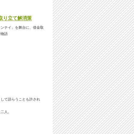
取り立て解消策
メンテイ」を舞台に、借金取
情物語
として語らうことも許され
た二人。