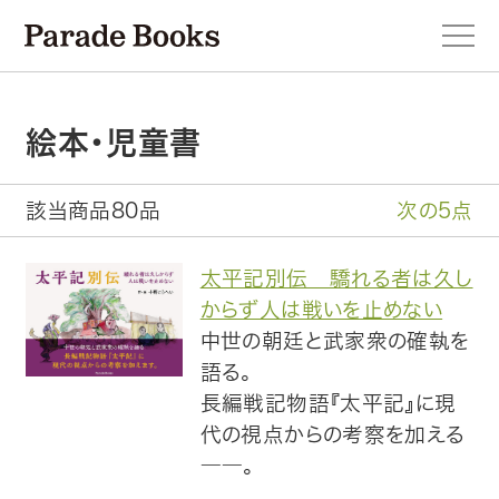
絵本・児童書
本を探す
該当商品80品
次の5点
新刊・近刊のお知らせ
太平記別伝 驕れる者は久し
からず人は戦いを止めない
おすすめ！この一冊。
中世の朝廷と武家衆の確執を
語る。
小説
長編戦記物語『太平記』に現
代の視点からの考察を加える
エッセイ・詩・ノンフィクション
――。