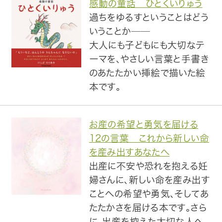
感動の童話 ひとくいりゅう
過ちをゆるすということはどう
トップ
いうことか──
大人にも子どもにも大切なテ
自費出版したい方
ーマを、やさしい言葉と手書き
のあたたかい挿絵で描いた絵
メディア紹介
本です。
購入方法
お産の希望と勇気を届ける
お問い合わせ
12の言葉 これから新しい命
を産み出すあなたへ
画像・文章の使用について
出産に不安や恐れを抱える妊
婦さんに、新しい命を産み出す
企業情報
ことへの希望や勇気、そしてあ
たたかさを届ける本です。さら
に、出産を控えた大切な人へ、