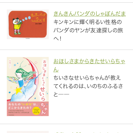
趣味・カルチャー
きんきんパンダのしゃぼんだま
生活・健康
キンキンに輝く明るい性格の
パンダのヤンが友達探しの旅
論文・学術書・参考書
へ！
絵本・児童書
おほしさまからきたせいらちゃ
ビジネス・経営・情報
ん
ちいさなせいらちゃんが教え
社会・思想・哲学
てくれるのは、いのちのふるさ
と――
写真集
電子書籍
ご案内