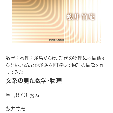
趣味・カルチャー
生活・健康
論文・学術書・参考書
絵本・児童書
ビジネス・経営・情報
数学も物理も矛盾だらけ。現代の物理には描像す
らない。なんとか矛盾を回避して物理の描像を作
社会・思想・哲学
ってみた。
文系の見た数学・物理
写真集
¥1,870
(税込)
電子書籍
藪井竹庵
ご案内