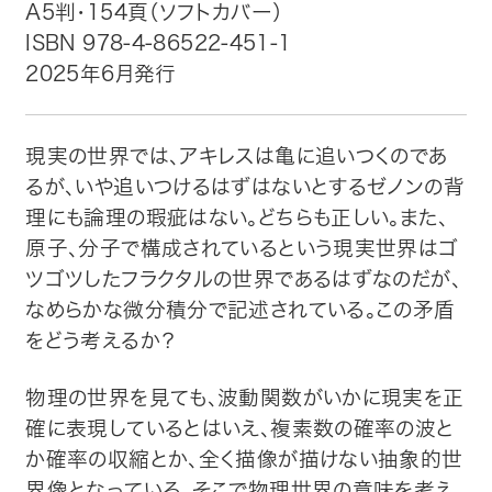
A5判・154頁（ソフトカバー）
ISBN 978-4-86522-451-1
トップ
2025年6月発行
自費出版したい方
現実の世界では、アキレスは亀に追いつくのであ
メディア紹介
るが、いや追いつけるはずはないとするゼノンの背
理にも論理の瑕疵はない。どちらも正しい。また、
購入方法
原子、分子で構成されているという現実世界はゴ
ツゴツしたフラクタルの世界であるはずなのだが、
お問い合わせ
なめらかな微分積分で記述されている。この矛盾
をどう考えるか？
画像・文章の使用について
物理の世界を見ても、波動関数がいかに現実を正
企業情報
確に表現しているとはいえ、複素数の確率の波と
か確率の収縮とか、全く描像が描けない抽象的世
界像となっている。そこで物理世界の意味を考え