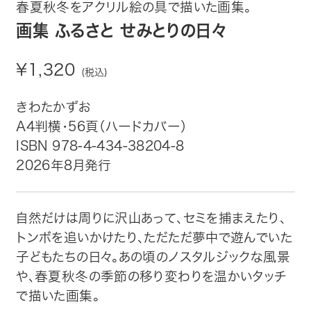
趣味・カルチャー
春夏秋冬をアクリル絵の具で描いた画集。
画集 ふるさと せみとりの日々
生活・健康
¥1,320
(税込)
論文・学術書・参考書
きわたかずお
絵本・児童書
A4判横・56頁（ハードカバー）
ISBN 978-4-434-38204-8
ビジネス・経営・情報
2026年8月発行
社会・思想・哲学
自然だけは周りに沢山あって、セミを捕まえたり、
写真集
トンボを追いかけたり、ただただ夢中で遊んでいた
子どもたちの日々。あの頃のノスタルジックな風景
電子書籍
や、春夏秋冬の季節の移り変わりを温かいタッチ
で描いた画集。
ご案内