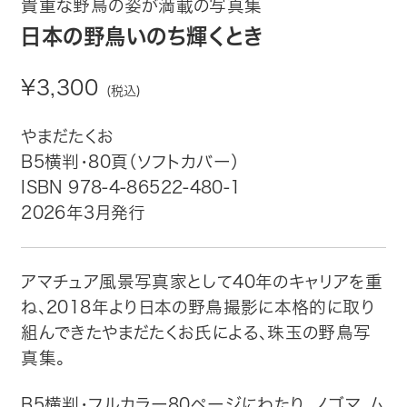
貴重な野鳥の姿が満載の写真集
趣味・カルチャー
日本の野鳥いのち輝くとき
生活・健康
¥3,300
(税込)
論文・学術書・参考書
やまだたくお
絵本・児童書
B5横判・80頁（ソフトカバー）
ISBN 978-4-86522-480-1
ビジネス・経営・情報
2026年3月発行
社会・思想・哲学
アマチュア風景写真家として40年のキャリアを重
写真集
ね、2018年より日本の野鳥撮影に本格的に取り
組んできたやまだたくお氏による、珠玉の野鳥写
電子書籍
真集。
ご案内
B5横判・フルカラー80ページにわたり、ノゴマ、ム