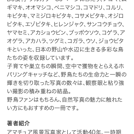
ギマキ、オオマシコ、ベニマシコ、コマドリ、コルリ、
トップ
キビタキ、マミジロキビタキ、コサメビタキ、オジロ
ビタキ、エゾビタキ、ヒレンジャク、サンコウチョウ、
自費出版したい方
ヤマセミ、アカショウビン、ブッポウソウ、コゲラ、ア
オゲラ、アカハラ、ツグミ、コガラ、ウソ、ジョウビタ
メディア紹介
キといった、日本の野山や水辺に生きる多彩な鳥
たちの姿を収録しています。
購入方法
子育てや巣立ちの瞬間、空中で獲物をとらえるホ
バリングキャッチなど、野鳥たちの生命力と一瞬の
お問い合わせ
輝きを切り取った写真の数々は、観察眼と粘り強
い撮影の積み重ねの結晶。
画像・文章の使用について
野鳥ファンはもちろん、自然写真の魅力に触れた
い方にもおすすめの一冊です。
企業情報
著者紹介
アマチュア風景写真家として活動40年、一時期