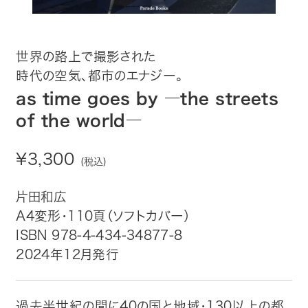
趣味・カルチャー
生活・健康
世界の路上で撮影された
時代の空気、都市のエナジー。
論文・学術書・参考書
as time goes by ―the streets
絵本・児童書
of the world―
ビジネス・経営・情報
¥3,300
(税込)
社会・思想・哲学
片田和広
A4変形・110頁（ソフトカバー）
写真集
ISBN 978-4-434-34877-8
2024年12月発行
電子書籍
ご案内
過去半世紀の間に40の国と地域・130以上の都