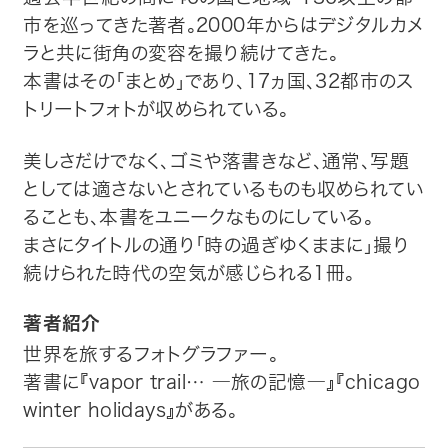
市を巡ってきた著者。2000年からはデジタルカメ
トップ
ラと共に街角の変容を撮り続けてきた。
本書はその「まとめ」であり、17ヵ国、32都市のス
自費出版したい方
トリートフォトが収められている。
メディア紹介
美しさだけでなく、ゴミや落書きなど、通常、写題
としては適さないとされているものも収められてい
購入方法
ることも、本書をユニークなものにしている。
まさにタイトルの通り「時の過ぎゆくままに」撮り
お問い合わせ
続けられた時代の空気が感じられる1冊。
画像・文章の使用について
著者紹介
世界を旅するフォトグラファー。
企業情報
著書に『vapor trail… ―旅の記憶―』『chicago
winter holidays』がある。