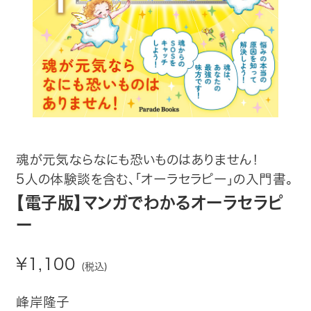
趣味・カルチャー
生活・健康
論文・学術書・参考書
絵本・児童書
ビジネス・経営・情報
魂が元気ならなにも恐いものはありません！
5人の体験談を含む、「オーラセラピー」の入門書。
社会・思想・哲学
【電子版】マンガでわかるオーラセラピ
ー
写真集
¥1,100
電子書籍
(税込)
峰岸隆子
ご案内