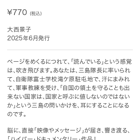
¥770
(税込)
トップ
大西景子
自費出版したい方
2025年6月発行
メディア紹介
ページをめくるにつれて、「読んでいる」という感覚
購入方法
は、吹き飛びます。あなたは、三島隊長に率いられ
て、自衛隊富士学校滝ケ原駐屯地で、汗にまみれ
お問い合わせ
て、軍事教練を受け、「自国の領土を守ることも出
来ない国家は、国家と呼ぶに値しないのではない
画像・文章の使用について
か」という三島の問いかけを、耳にすることになる
のです。
企業情報
脳に、直接「映像やメッセージ」が届き、響き渡る、
「ハイパー・ドキュメンタリー」作品！