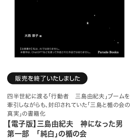
趣味・カルチャー
生活・健康
論文・学術書・参考書
絵本・児童書
ビジネス・経営・情報
社会・思想・哲学
四半世紀に渡る「行動者 三島由紀夫」ブームを
写真集
牽引しながらも、封印されていた「三島と楯の会の
真実」の書籍化
電子書籍
【電子版】三島由紀夫 神になった男
第一部 「純白」の楯の会
ご案内