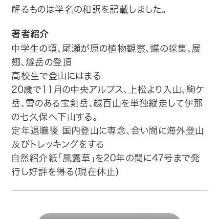
解るものは学名の和訳を記載しました。
著者紹介
中学生の頃、尾瀬が原の植物観察、蝶の採集、展
翅、燧岳の登頂
高校生で登山にはまる
20歳で11月の中央アルプス、上松より入山、駒ケ
岳、雪のある宝剣岳、越百山を単独縦走して伊那
の七久保へ下山する。
定年退職後 国内登山に専念、合い間に海外登山
及びトレッキングをする
自然紹介紙「風露草」を20年の間に47号まで発
行し好評を得る(現在休止)