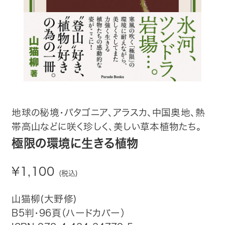
趣味・カルチャー
生活・健康
論文・学術書・参考書
絵本・児童書
地球の秘境・パタゴニア、アラスカ、中国奥地、熱
ビジネス・経営・情報
帯高山などに咲く珍しく、美しい草本植物たち。
社会・思想・哲学
極限の環境に生きる植物
写真集
¥1,100
(税込)
電子書籍
山猫柳(大野修)
B5判・96頁（ハードカバー）
ご案内