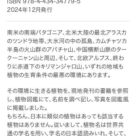
ISBN 978-4-434-34779-5
2024年12月発行
トップ
自費出版したい方
南米の南端パタゴニア、北米大陸の最北アラスカ
のツンドラ地帯、大氷河の中の孤島、カムチャツカ
メディア紹介
半島の火山群のアバチャ山、中国横断山脈のター
クーニャン山と周辺、そして、北欧アルプス、終わ
購入方法
りに赤道下のキリマンジャロ山、いずれの地域も
植物の生育条件の最悪の環境にあります。
お問い合わせ
その環境に生きる植物を、現地発刊の書籍を参照
画像・文章の使用について
し、植物図鑑にて、名前を調べ記し、写真を図鑑風
に掲載しました。
企業情報
もちろん、日本に類似の植物はあっても該当する
植物はありません。従いまして、植物名は世界共
通の学名を用い、学名の日本語読みいれ、そして、