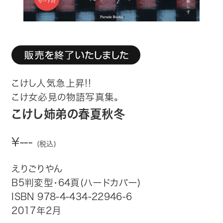
趣味・カルチャー
生活・健康
論文・学術書・参考書
こけし人気急上昇!!
絵本・児童書
こけ女必見の物語写真集。
ビジネス・経営・情報
こけし姉弟の春夏秋冬
社会・思想・哲学
¥---
(税込)
写真集
えりごりやん
B5判変型・64頁(ハードカバー)
電子書籍
ISBN 978-4-434-22946-6
2017年2月
ご案内