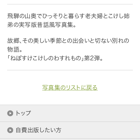
トップ
飛騨の山奥でひっそりと暮らす老夫婦とこけし姉
弟の実写版昔話風写真集。
自費出版したい方
故郷、その美しい季節との出会いと切ない別れの
メディア紹介
物語。
「ねぼすけこけしのわすれもの」第2弾。
購入方法
お問い合わせ
写真集のリストに戻る
画像・文章の使用について
トップ
企業情報
自費出版したい方