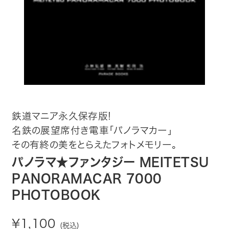
趣味・カルチャー
生活・健康
論文・学術書・参考書
絵本・児童書
ビジネス・経営・情報
鉄道マニア永久保存版!
名鉄の展望席付き電車「パノラマカー」
社会・思想・哲学
その有終の美をとらえたフォトメモリー。
パノラマ★ファンタジー MEITETSU
写真集
PANORAMACAR 7000
PHOTOBOOK
電子書籍
¥1,100
ご案内
(税込)