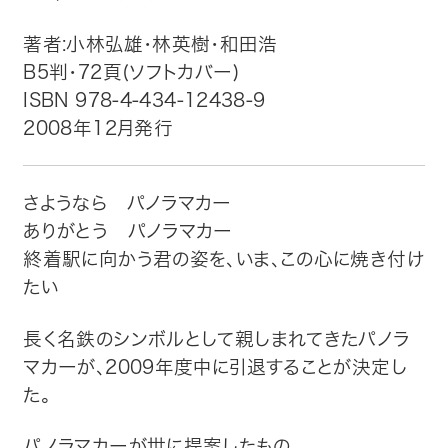
著者:小林弘雄・林英樹・和田浩
トップ
B5判・72頁(ソフトカバー)
自費出版したい方
ISBN 978-4-434-12438-9
2008年12月発行
メディア紹介
さようなら パノラマカー
購入方法
ありがとう パノラマカー
終着駅に向かう君の姿を、いま、この心に焼き付け
お問い合わせ
たい
画像・文章の使用について
長く名鉄のシンボルとして親しまれてきたパノラ
マカーが、2009年度中に引退することが決定し
企業情報
た。
パノラマカーが世に提案したもの