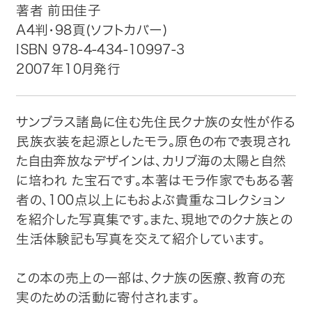
著者 前田佳子
A4判・98頁(ソフトカバー)
トップ
ISBN 978-4-434-10997-3
2007年10月発行
自費出版したい方
メディア紹介
サンブラス諸島に住む先住民クナ族の女性が作る
民族衣装を起源としたモラ。原色の布で表現され
購入方法
た自由奔放なデザインは、カリブ海の太陽と自然
に培われ た宝石です。本著はモラ作家でもある著
お問い合わせ
者の、100点以上にもおよぶ貴重なコレクション
を紹介した写真集です。また、現地でのクナ族との
画像・文章の使用について
生活体験記も写真を交えて紹介しています。
企業情報
この本の売上の一部は、クナ族の医療、教育の充
実のための活動に寄付されます。