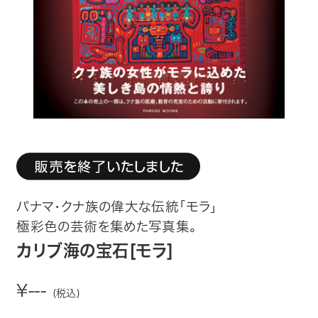
趣味・カルチャー
生活・健康
論文・学術書・参考書
絵本・児童書
ビジネス・経営・情報
社会・思想・哲学
パナマ・クナ族の偉大な伝統「モラ」
極彩色の芸術を集めた写真集。
写真集
カリブ海の宝石[モラ]
電子書籍
¥---
(税込)
ご案内