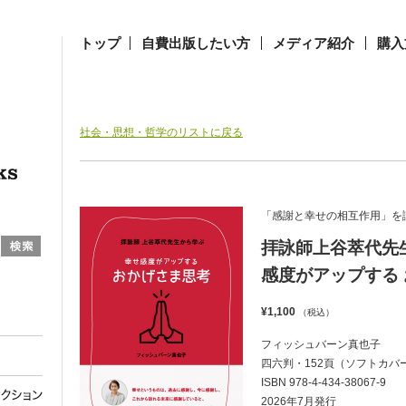
トップ
自費出版したい方
メディア紹介
購入
社会・思想・哲学のリストに戻る
「感謝と幸せの相互作用」を
拝詠師上谷萃代先
感度がアップする
¥1,100
（税込）
フィッシュバーン真也子
四六判・152頁（ソフトカバ
ISBN 978-4-434-38067-9
2026年7月発行