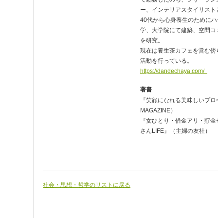
ー、インテリアスタイリスト
40代から心身養生のためにハ
学、大学院にて建築、空間コ
を研究。
現在は養生茶カフェを営む傍
活動を行っている。
https://dandechaya.com/
著書
『笑顔になれる美味しいプロヴ
MAGAZINE）
『女ひとり・借金アリ・貯金
さんLIFE』（主婦の友社）
社会・思想・哲学のリストに戻る