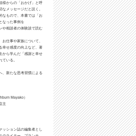
祖様からの「おかげ」と呼
切なメッセージだと説く。
的なもので、本書では「お
となった事例を
ンや相談者の体験談で読む
、お仕事や家族について、
る幸せ感度の向上など、著
生から学んだ「感謝と幸せ
れている。
へ、新たな思考習慣による
urn Mayako）
店主
ァッション誌の編集者とし
スのライター、プランナ