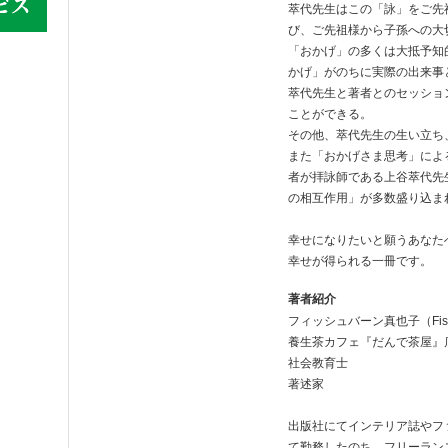
萃代先生はこの「詠」をご先
び、ご先祖様から子孫への大
「おかげ」の多くは大抵予知
かげ」がのちに実際の出来事
萃代先生と著者とのセッショ
ことができる。
その他、萃代先生の生い立ち
また「おかげさま思考」によ
者が拝詠師である上谷萃代先
の相互作用」が多数盛り込ま
幸せになりたいと願うあなた
幸せが得られる一冊です。
著者紹介
フィッシュバーン真也子（Fishb
養生茶カフェ『だんで茶屋』
社会教育士
著述家
出版社にてインテリア誌やフ
て勤務したのち、フリーラン