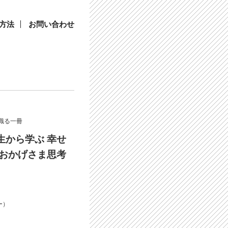
方法
お問い合わせ
識る一冊
生から学ぶ 幸せ
 おかげさま思考
ー）