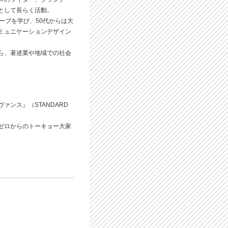
として長らく活動。
ーブを学び、50代からは大
ミュニケーションデザイン
ら、著述業や地域での社会
ァンス』（STANDARD
ゼロからのトーキョー大家