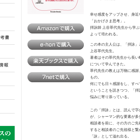
幸せ感度をアップさせ、身近
「おかげさま思考」。
拝詠師 上谷萃代先生から学
よって培われる。
この本の主人公は、「拝詠」
上谷萃代先生。
著者はその萃代先生から長い
について学んできた。
萃代先生の教えは万物に感謝
もの。
何にでも日々感謝をし、すべ
ということを説きつつ、「拝
悩みに寄り添っている。
この「拝詠」とは、読んで字
が、シャーマン的な要素が多
相談者を前に、その方のご先
すると相談者のご先祖様と繋
「詠」として溢れ出る。