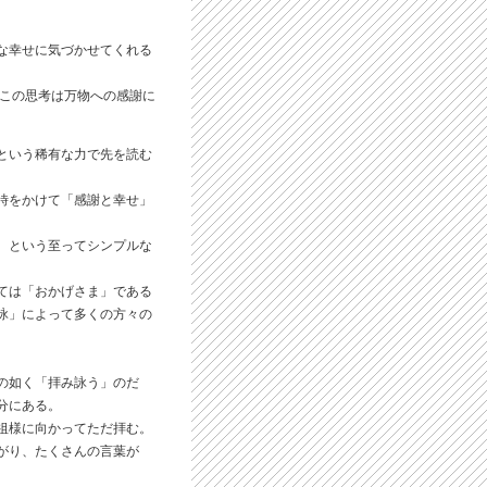
な幸せに気づかせてくれる
ぶこの思考は万物への感謝に
という稀有な力で先を読む
時をかけて「感謝と幸せ」
、という至ってシンプルな
ては「おかげさま」である
詠」によって多くの方々の
の如く「拝み詠う」のだ
分にある。
祖様に向かってただ拝む。
がり、たくさんの言葉が