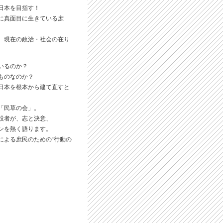
日本を目指す！
に真面目に生きている庶
、現在の政治・社会の在り
。
ているのか？
きものなのか？
日本を根本から建て直すと
「民草の会」。
設者が、志と決意、
ンを熱く語ります。
による庶民のための“行動の
し