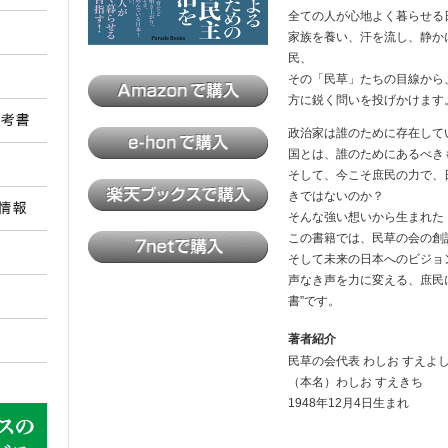
全ての人が心地よく暮らせる
家族を養い、汗を流し、静か
民、
その「民草」たちの目線から
方に鋭く問いを投げかけます
政治家は誰のために存在し
国とは、誰のためにあるべ
そして、今こそ庶民の力で、
きではないのか？
そんな強い想いから生まれた
この書籍では、民草の会の創
そして未来の日本へのビジョ
声なき声を力に変える、庶民
書”です。
著者紹介
民草の会代表 わしお すえよ
（本名）わしお すえきち
1948年12月4日生まれ