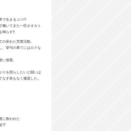
界で生きるコツ!?
で働いてきた一匹オオカミ
鳴らす!!
ての呆れた営業活動。
し、挙句の果てにはロクな
は使い放題。
かりを照らしたいと闘いは
てなす術もなく撤退した。
度に救われた
低下