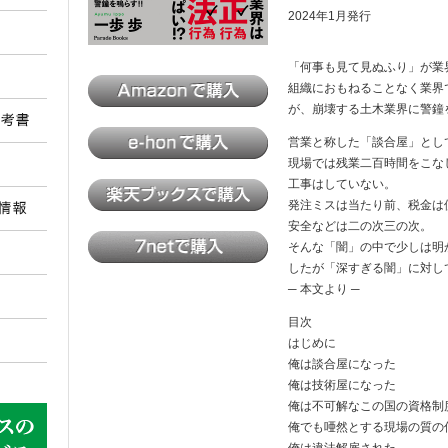
2024年1月発行
「何事も見て見ぬふり」が業
組織におもねることなく業界
が、崩壊する土木業界に警鐘を
営業と称した「談合屋」とし
現場では残業二百時間をこな
工事はしていない。
発注ミスは当たり前、税金
安全などは二の次三の次。
そんな「闇」の中で少しは明
したが「深すぎる闇」に対し
─ 本文より ─
目次
はじめに
俺は談合屋になった
俺は技術屋になった
俺は不可解なこの国の資格制
俺でも唖然とする現場の質の