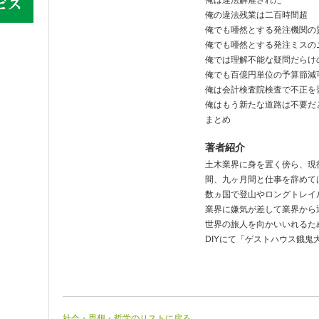
俺は違法解雇された
俺の違法残業は二百時間超
俺でも唖然とする発注機関の
俺でも唖然とする発注ミスの
俺では理解不能な疑問だらけ
俺でも百億円単位の予算節減
俺は会計検査院検査で不正を
俺はもう新たな道路は不要だ
まとめ
著者紹介
土木業界に身を置く傍ら、現
間、九ヶ月間と仕事を辞めて
数ヵ国で登山やロングトレイ
業界に嫌気が差して業界から
世界の旅人を向かいいれるた
DIYにて「ゲストハウス餓鬼
社会・思想・哲学のリストに戻る