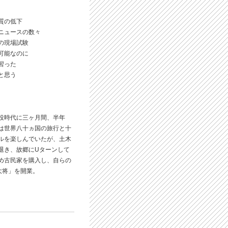
質の低下
ニュースの数々
の現場試験
可能なのに
習った
と思う
役時代に三ヶ月間、半年
は世界八十ヵ国の旅行と十
ルを楽しんでいたが、土木
退き、故郷にUターンして
め古民家を購入し、自らの
大将」を開業。