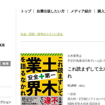
トップ
自費出版したい方
メディア紹介
購入
社会・思想・哲学のリストに戻る
土木業界は
不正行為違法行為でいっぱい!
これ読まずして土
れ
¥1,650
（税込）
一歩歩
四六判・272頁(ソフトカバー
ISBN 978-4-434-33234-0