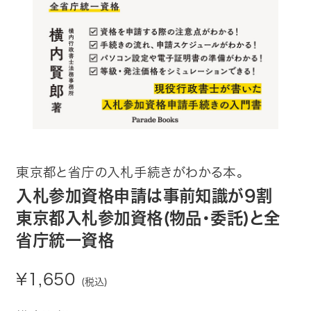
趣味・カルチャー
生活・健康
論文・学術書・参考書
絵本・児童書
ビジネス・経営・情報
東京都と省庁の入札手続きがわかる本。
社会・思想・哲学
入札参加資格申請は事前知識が9割
東京都入札参加資格(物品・委託)と全
写真集
省庁統一資格
電子書籍
¥1,650
(税込)
ご案内