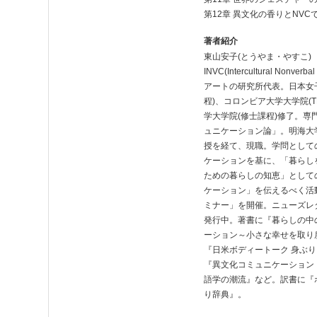
第12章 異文化の香りとNV
著者紹介
東山安子(とうやま・やすこ)
INVC(Intercultural Nonver
アートの研究所代表。日本女
程)、コロンビア大学大学院(T
学大学院(修士課程)修了。専
ュニケーション論」。明海大
授を経て、現職。学問として
ケーションを基に、「暮らし
ための暮らしの知恵」として
ケーション」を伝えるべく活動
ミナー」を開催。ニューズレタ
発行中。著書に『暮らしの中
ーション～小さな幸せを取り
『日米ボディートーク 身ぶ
『異文化コミュニケーション
語学の潮流』など。訳書に『
り辞典』。