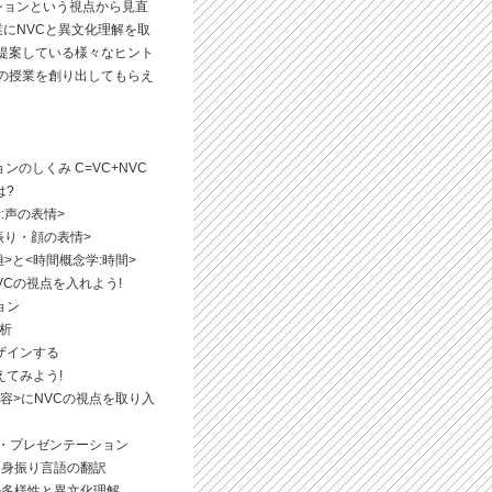
ションという視点から見直
にNVCと異文化理解を取
提案している様々なヒント
の授業を創り出してもらえ
ンのしくみ C=VC+NVC
は?
:声の表情>
振り・顔の表情>
離>と<時間概念学:時間>
NVCの視点を入れよう!
ション
分析
ザインする
えてみよう!
業内容>にNVCの視点を取り入
チ・プレゼンテーション
と身振り言語の翻訳
の多様性と異文化理解