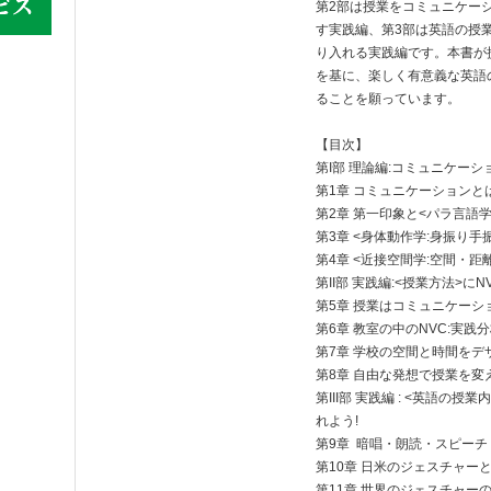
第2部は授業をコミュニケー
す実践編、第3部は英語の授業
り入れる実践編です。本書が
を基に、楽しく有意義な英語
ることを願っています。
【目次】
第I部 理論編:コミュニケーショ
第1章 コミュニケーションと
第2章 第一印象と<パラ言語学
第3章 <身体動作学:身振り手
第4章 <近接空間学:空間・距
第II部 実践編:<授業方法>に
第5章 授業はコミュニケー
第6章 教室の中のNVC:実践
第7章 学校の空間と時間をデ
第8章 自由な発想で授業を変
第III部 実践編 : <英語の授
れよう!
第9章 暗唱・朗読・スピー
第10章 日米のジェスチャー
第11章 世界のジェスチャー