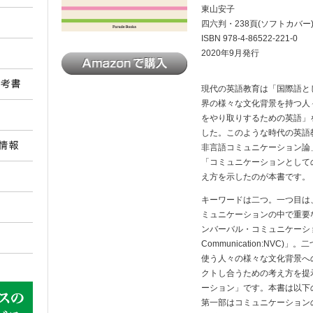
東山安子
四六判・238頁(ソフトカバー
ISBN 978-4-86522-221-0
2020年9月発行
現代の英語教育は「国際語と
界の様々な文化背景を持つ人
をやり取りするための英語」
した。このような時代の英語
非言語コミュニケーション論
「コミュニケーションとして
え方を示したのが本書です。
キーワードは二つ。一つ目は
ミュニケーションの中で重要
ンバーバル・コミュニケーション(
Communication:NVC
使う人々の様々な文化背景へ
クトし合うための考え方を提
ーション」です。本書は以下
第一部はコミュニケーション