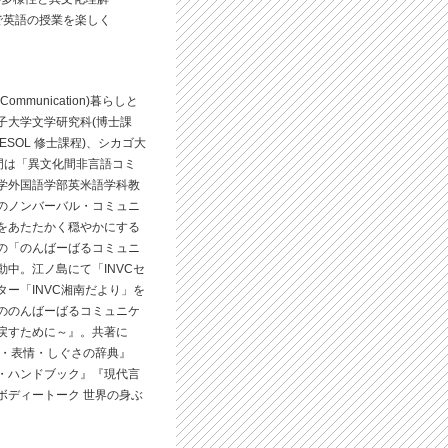
Cで英語の授業を楽しく
bal Communication)暮らしと
子大学文学研究科(博士課
ESOL 修士課程)、シカゴ大
門は「異文化間非言語コミ
学外国語学部英米語学科教
のノンバーバル・コミュニ
をあたたかく穏やかにする
の「のんばーばるコミュニ
中。江ノ島にて「INVCセ
ー「INVC湘南だより」を
ののんばーばるコミュニケ
戻すために～』。共著に
り・表情・しぐさの辞典』
・ハンドブック』『現代言
ボディートーク 世界の身ぶ