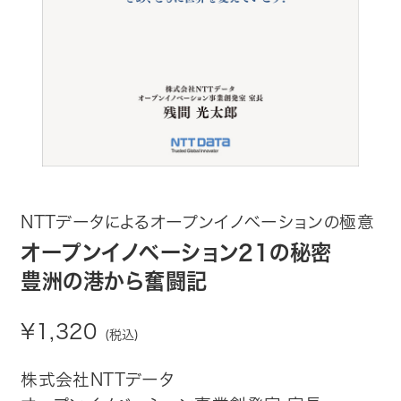
趣味・カルチャー
生活・健康
論文・学術書・参考書
絵本・児童書
ビジネス・経営・情報
NTTデータによるオープンイノベーションの極意
社会・思想・哲学
オープンイノベーション21の秘密
豊洲の港から奮闘記
写真集
¥1,320
(税込)
電子書籍
株式会社NTTデータ
ご案内