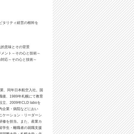
ピタリティ経営の根幹を
践的意味とその背景
ジメント～その心と技術～
の対応～その心と技術～
卒業、同年日本航空入社。国
後、1989年札幌にて教育
2009年CLD laboを
内企業・病院などにおい
ニケーション・リーダーシ
研修を担当。また、産業カ
留学生・離職者の就職支援