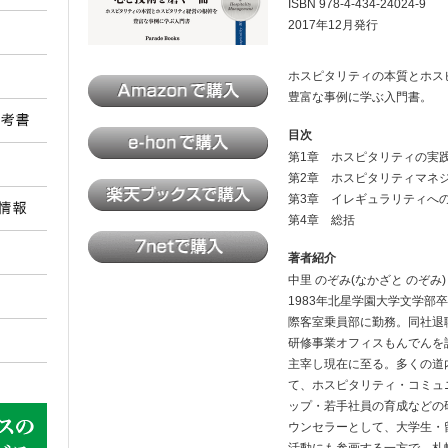
ISBN 978-4-434-24024-9
2017年12月発行
ホスピタリティの本質とホス
豊富な事例に学ぶ入門書。
目次
第1章 ホスピタリティの実
第2章 ホスピタリティマネ
第3章 イレギュラリティへ
第4章 総括
著者紹介
中里 のぞみ(なかざと のぞみ)
1983年北星学園大学文学部
際客室乗員部に勤務。同社退職
研修事業オフィスもんでんを設立、
主宰し現在に至る。多くの道
て、ホスピタリティ・コミュ
ップ・若手社員の育成などの
ウンセラーとして、大学生・