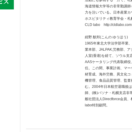
活動にも参画する一方で、札
海道情報大学等の非常勤講師
力を注いでいる。日本産業カ
ホスピタリティ教育学会・札
CLD labo http://cldlabo.com
紺野 猷邦(こんの ゆうほう)
1965年東北大学法学部卒業
業本部、JALPAK,労務部
人室(香港)を経て、ソウル支
AASケータリング代表取締役、
任。この間、事業計画、マー
材育成、海外労務、異文化コ
機管理、食品品質管理、監査
む。2004年日本航空退職後
師、(株)パソナ・札幌支店非
般社団法人Directforce会
labo特別顧問。