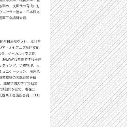
幌国際大学・札幌大学・北
も勤め、次世代の育成にも
ウンセラー協会・日本観光
幌商工会議所会員。
、同年日本航空入社。本社営
、アジア・オセアニア地区支配
店長、ジャカルタ支店長、
JALWAYS常勤監査役を歴
ケティング、労務管理、人
ミュニケーション、海外危
役業務等の実践経験を積
は、北星学園大学非常勤講
常勤顧問を経て、現在は一
員、札幌商工会議所会員、CLD