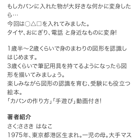
もしカバンに入れた物が大好きな何かに変身した
トップ
ら…
今回は○△□を入れてみました。
自費出版したい方
タイヤ、おにぎり、電話 と身近なものに変身!
メディア紹介
1歳半～2歳くらいで身のまわりの図形を認識し
はじめます。
購入方法
3歳くらいで筆記用具を持てるようになったら図
形を描いてみましょう。
お問い合わせ
楽しみながら図形の認識を育む、受験にも役立つ
絵本。
画像・文章の使用について
「カバンの作り方」「手遊び」動画付き!
企業情報
著者紹介
さく:ささき はなこ
1975年、東京都港区生まれ。一児の母。大手マス