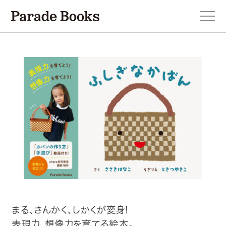
本を探す
新刊・近刊のお知らせ
おすすめ！この一冊。
小説
エッセイ・詩・ノンフィクション
まる、さんかく、しかくが変身!
表現力、想像力を育てる絵本。