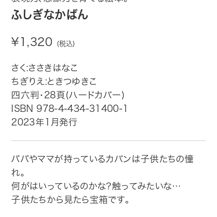
趣味・カルチャー
ふしぎなかばん
生活・健康
¥1,320
(税込)
論文・学術書・参考書
さく:ささきはなこ
ちぎりえ:ときつゆきこ
絵本・児童書
四六判・28頁(ハードカバー)
ビジネス・経営・情報
ISBN 978-4-434-31400-1
2023年1月発行
社会・思想・哲学
パパやママが持っているカバンは子供たちの憧
写真集
れ。
何がはいっているのかな?触ってみたいな…
電子書籍
子供たちから見たら宝箱です。
ご案内