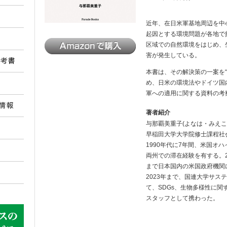
近年、在日米軍基地周辺を中
起因とする環境問題が各地で
区域での自然環境をはじめ、
害が発生している。
本書は、その解決策の一案を“
め、日米の環境法やドイツ国内
軍への適用に関する資料の考
著者紹介
与那覇美重子(よなは・みえこ
早稲田大学大学院修士課程社
1990年代に7年間、米国オ
両州での滞在経験を有する。20
まで日本国内の米国政府機関に
2023年まで、国連大学サス
て、SDGs、生物多様性に関
スタッフとして携わった。