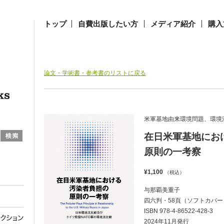
トップ
自費出版したい方
メディア紹介
購入
論文・学術書・参考書のリストに戻る
米軍基地由来環境問題、環境
在日米軍基地にお
原則の一考察
¥1,100
（税込）
与那覇美重子
四六判・58頁（ソフトカバー
ISBN 978-4-86522-428-3
2024年11月発行