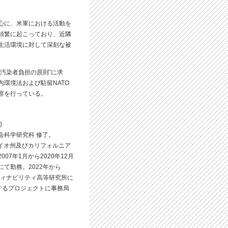
心に、米軍における活動を
頻繁に起こっており、近隣
生活環境に対して深刻な被
汚染者負担の原則”に求
環境法および駐留NATO
察を行っている。
)
会科学研究科 修了。
ハイオ州及びカリフォルニア
07年1月から2020年12月
て勤務。2022年から
ティナビリティ高等研究所に
するプロジェクトに事務局