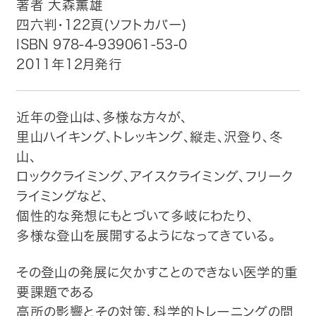
著者 大森薫雄
四六判・122頁(ソフトカバー)
トップ
ISBN 978-4-939061-53-0
2011年12月発行
自費出版したい方
メディア紹介
近年の登山は、多様な方々が、
里山ハイキング、トレッキング、縦走、沢登り、冬
購入方法
山、
ロッククライミング、アイスクライミング、フリーク
お問い合わせ
ライミングなど、
個性的な発想にもとづいて多岐にわたり、
画像・文章の使用について
多様な登山を展開するようになってきている。
企業情報
その登山の発展に欠かすことのできない医学的重
要課題である
高所の影響とその対策、科学的トレーニングの問