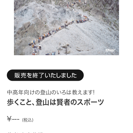
趣味・カルチャー
生活・健康
論文・学術書・参考書
絵本・児童書
ビジネス・経営・情報
社会・思想・哲学
中高年向けの登山のいろは教えます!
写真集
歩くこと、登山は賢者のスポーツ
電子書籍
¥---
(税込)
ご案内