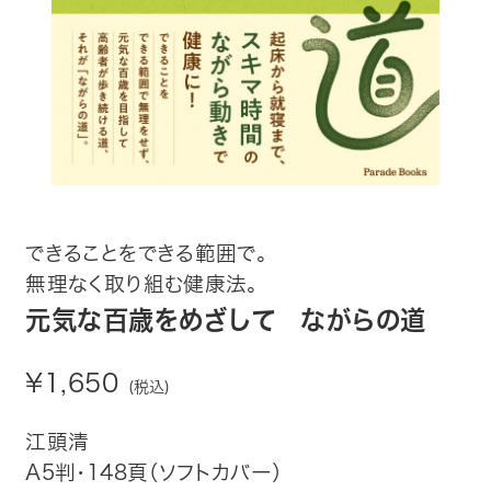
趣味・カルチャー
生活・健康
論文・学術書・参考書
絵本・児童書
ビジネス・経営・情報
できることをできる範囲で。
無理なく取り組む健康法。
社会・思想・哲学
元気な百歳をめざして ながらの道
写真集
¥1,650
(税込)
電子書籍
江頭清
A5判・148頁（ソフトカバー）
ご案内