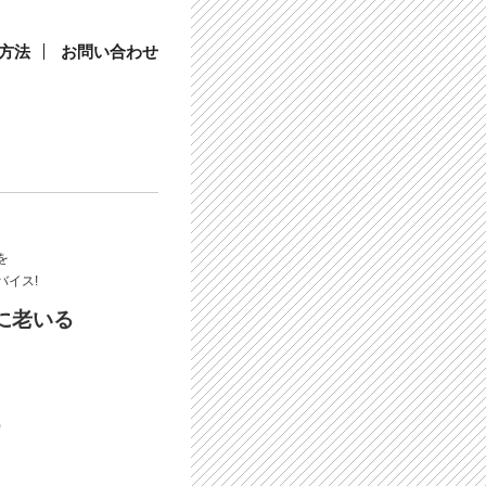
方法
お問い合わせ
を
バイス!
に老いる
)