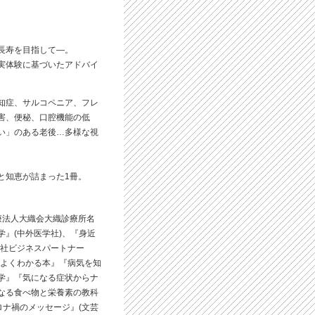
長寿を目指して―。
実体験に基づいたアドバイ
知症、サルコペニア、フレ
害、便秘、口腔機能の低
い」のある老後…多様な視
。
と知恵が詰まった1冊。
医療法人大織会大織診療所名
』(中外医学社)、『身近
談社ビジネスパートナー
がよくわかる本』『病気を知
学』『気になる症状からナ
なる食べ物と栄養素の教科
ロナ禍のメッセージ』(文芸