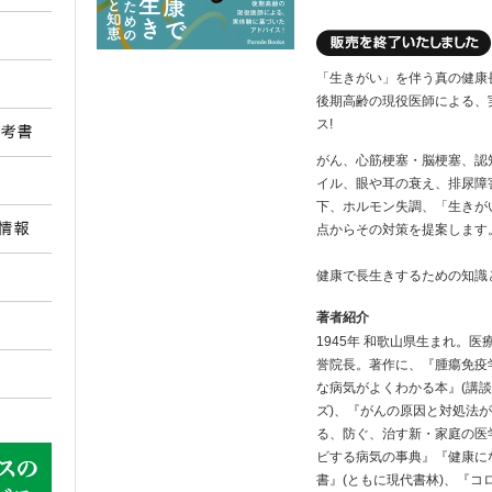
「生きがい」を伴う真の健康
後期高齢の現役医師による、
ス!
がん、心筋梗塞・脳梗塞、認
イル、眼や耳の衰え、排尿障
下、ホルモン失調、「生きが
点からその対策を提案します
健康で長生きするための知識
著者紹介
1945年 和歌山県生まれ。
誉院長。著作に、『腫瘍免疫学
な病気がよくわかる本』(講
ズ)、『がんの原因と対処法
る、防ぐ、治す新・家庭の医
ビする病気の事典』『健康に
書』(ともに現代書林)、『コ