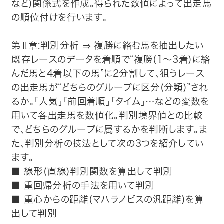
など)関係式を作成。得られた数値によって出走馬
の順位付けを行います。
第Ⅱ章:判別分析 ⇒ 複勝に絡む馬を抽出したい
既存レースのデータを着順で“複勝(1～3着)に絡
んだ馬と4着以下の馬”に2分割して、狙うレース
の出走馬が“どちらのグループに区分(分類)”され
るか。「人気」「前回着順」「タイム」…などの変数を
用いて各出走馬を数値化。判別境界値との比較
で、どちらのグループに属するかを判断します。ま
た、判別分析の技法として次の3つを紹介してい
ます。
■ 線形(直線)判別関数を算出して判別
■ 重回帰分析の手法を用いて判別
■ 重心からの距離(マハラノビスの汎距離)を算
出して判別