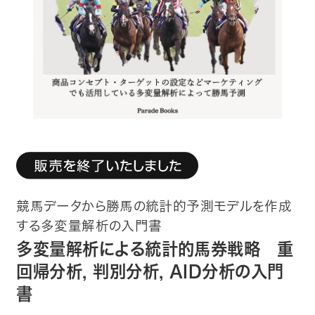
趣味・カルチャー
生活・健康
論文・学術書・参考書
絵本・児童書
ビジネス・経営・情報
社会・思想・哲学
競馬データから勝馬の統計的予測モデルを作成
する多変量解析の入門書
写真集
多変量解析による統計的馬券戦略 重
回帰分析, 判別分析, AID分析の入門
電子書籍
書
ご案内