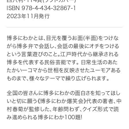
四六判・114頁(ソフトカバー)
ISBN 978-4-434-32867-1
トップ
2023年11月発行
自費出版したい方
博多にわかとは、目元を覆うお面(半面)をつけな
メディア紹介
がら博多弁で会話し、会話の最後にオチをつける
という言葉遊びのこと。江戸時代から継承される
購入方法
博多を代表する民俗芸能です。 日常生活のあた
たかい一コマから世相を反映させたユーモアある
お問い合わせ
ものまで、様々なテーマで繰り広げられます。
画像・文章の使用について
全国の皆さんに博多にわかの面白さを知ってほし
いと切に願う《博多にわか爆笑会》代表の著者、中
企業情報
村春菊が監修した、年齢問わず、クイズ形式で読
み進められる博多にわか100題!