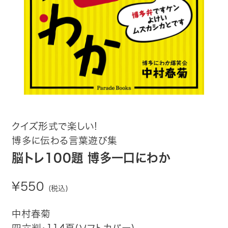
趣味・カルチャー
生活・健康
論文・学術書・参考書
絵本・児童書
ビジネス・経営・情報
クイズ形式で楽しい!
博多に伝わる言葉遊び集
社会・思想・哲学
脳トレ100題 博多一口にわか
写真集
¥550
(税込)
電子書籍
中村春菊
ご案内