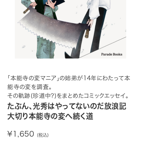
趣味・カルチャー
生活・健康
論文・学術書・参考書
絵本・児童書
ビジネス・経営・情報
「本能寺の変マニア」の姉弟が14年にわたって本
能寺の変を調査。
社会・思想・哲学
その軌跡(珍道中?)をまとめたコミックエッセイ。
写真集
たぶん、光秀はやってないのだ放浪記
大切り本能寺の変へ続く道
電子書籍
¥1,650
(税込)
ご案内