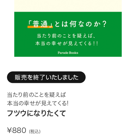
趣味・カルチャー
生活・健康
論文・学術書・参考書
絵本・児童書
ビジネス・経営・情報
社会・思想・哲学
当たり前のことを疑えば
写真集
本当の幸せが見えてくる!
フツウになりたくて
電子書籍
¥880
(税込)
ご案内