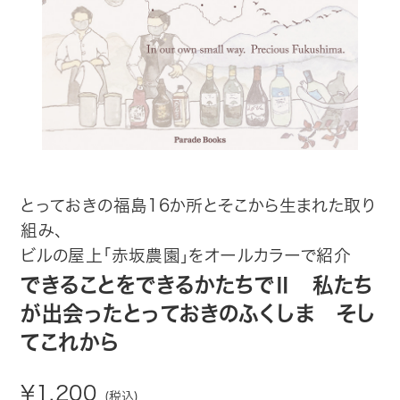
趣味・カルチャー
生活・健康
論文・学術書・参考書
絵本・児童書
ビジネス・経営・情報
とっておきの福島16か所とそこから生まれた取り
組み、
社会・思想・哲学
ビルの屋上「赤坂農園」をオールカラーで紹介
できることをできるかたちでⅡ 私たち
写真集
が出会ったとっておきのふくしま そし
てこれから
電子書籍
¥1,200
ご案内
(税込)