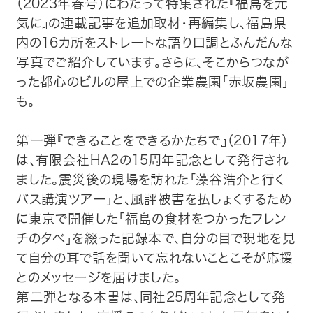
（2023年春号）にわたって特集された『福島を元
気に』の連載記事を追加取材・再編集し、福島県
内の16カ所をストレートな語り口調とふんだんな
写真でご紹介しています。さらに、そこからつなが
った都心のビルの屋上での企業農園「赤坂農園」
も。
第一弾『できることをできるかたちで』（2017年）
は、有限会社HA2の15周年記念として発行され
ました。震災後の現場を訪れた「藻谷浩介と行く
バス講演ツアー」と、風評被害を払しょくするため
に東京で開催した「福島の食材をつかったフレン
チの夕べ」を綴った記録本で、自分の目で現地を見
て自分の耳で話を聞いて忘れないことこそが応援
とのメッセージを届けました。
第二弾となる本書は、同社25周年記念として発