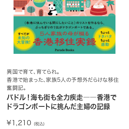
趣味・カルチャー
生活・健康
論文・学術書・参考書
絵本・児童書
ビジネス・経営・情報
異国で育て、育てられ。
香港で始まった、家族5人の予想外だらけな移住
社会・思想・哲学
奮闘記。
写真集
パドル！海も街も全力疾走――香港で
ドラゴンボートに挑んだ主婦の記録
電子書籍
¥1,210
(税込)
ご案内