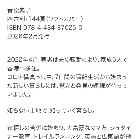
青松典子
トップ
四六判・144頁（ソフトカバー）
ISBN 978-4-434-37025-0
自費出版したい方
2026年2月発行
メディア紹介
2022年4月、著者は夫の転勤により、家族5人で
購入方法
香港へ移住。
コロナ禍真っ只中、7日間の隔離生活から始まっ
お問い合わせ
た新しい暮らしには、驚きと発見の連続が待って
いました。
画像・文章の使用について
知らない土地で、知っていく暮らし。
企業情報
家探しの苦労に始まり、大富豪なママ友、シュタイ
ナー教育、トレイルランニング、英語と広東語が飛