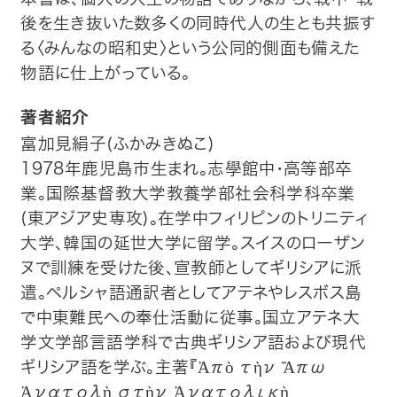
後を生き抜いた数多くの同時代人の生とも共振す
る〈みんなの昭和史〉という公同的側面も備えた
物語に仕上がっている。
著者紹介
富加見絹子(ふかみきぬこ)
1978年鹿児島市生まれ。志學館中・高等部卒
業。国際基督教大学教養学部社会科学科卒業
(東アジア史専攻)。在学中フィリピンのトリニティ
大学、韓国の延世大学に留学。スイスのローザン
ヌで訓練を受けた後、宣教師としてギリシアに派
遣。ペルシャ語通訳者としてアテネやレスボス島
で中東難民への奉仕活動に従事。国立アテネ大
学文学部言語学科で古典ギリシア語および現代
ギリシア語を学ぶ。主著『Ἀπὸ τὴν Ἄπω
Ἀνατολὴ στὴν Ἀνατολικὴ