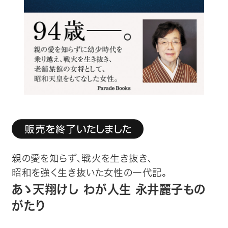
趣味・カルチャー
生活・健康
論文・学術書・参考書
絵本・児童書
ビジネス・経営・情報
社会・思想・哲学
親の愛を知らず、戦火を生き抜き、
写真集
昭和を強く生き抜いた女性の一代記。
あゝ天翔けし わが人生 永井麗子もの
電子書籍
がたり
ご案内