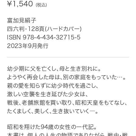
¥1,540
(税込)
トップ
富加見絹子
四六判・128頁(ハードカバー)
自費出版したい方
ISBN 978-4-434-32715-5
2023年9月発行
メディア紹介
購入方法
幼少期に父を亡くし、母と生き別れに。
ようやく再会した母は、別の家庭をもっていた…。
お問い合わせ
親の愛を知らずに幼少時代を過ごし、
激しい空襲を生き延びた少女は、
画像・文章の使用について
戦後、老舗旅館を買い取り、昭和天皇をもてなし、
たくましく、美しく、生き抜いていく―。
企業情報
昭和を翔けた94歳の女性の一代記。
本書は、個人の人生の物語でありながら、戦中・戦