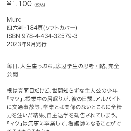
¥1,100
(税込)
トップ
Muro
四六判・184頁(ソフトカバー)
自費出版したい方
ISBN 978-4-434-32579-3
2023年9月発行
メディア紹介
購入方法
毎日、人生崖っぷち。底辺学生の思考回路、完全
公開!
お問い合わせ
根は真面目だけど、世間知らずな主人公の少年
画像・文章の使用について
『マツ』。授業中の居眠りが、彼の日課。アルバイト
に交通事故等、学業とは関係のないところに全精
企業情報
力を注いだ結果、自主退学を勧告されてしまう。
『マツ』は無事に卒業して、看護師になることがで