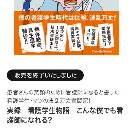
趣味・カルチャー
生活・健康
論文・学術書・参考書
絵本・児童書
ビジネス・経営・情報
社会・思想・哲学
患者さんの笑顔のために看護師になると誓った
写真集
看護学生・マツの波乱万丈奮闘記!
実録 看護学生物語 こんな僕でも看
電子書籍
護師になれる?
ご案内