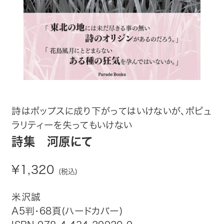
趣味・カルチャー
生活・健康
論文・学術書・参考書
絵本・児童書
詩はポップスに成り下がってはいけないが、ポピュ
ビジネス・経営・情報
ラリティーを失ってもいけない
社会・思想・哲学
詩集 河原にて
写真集
¥1,320
(税込)
電子書籍
米沢誠
A5判・68頁(ハードカバー)
ご案内