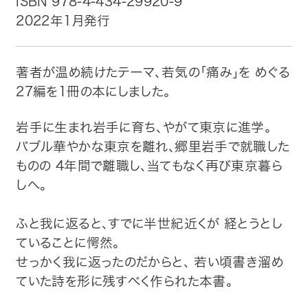
ISBN 978-4-434-29920-9
2022年1月発行
トップ
自費出版したい方
著者が温め続けたテーマ、若気の「痛み」を めぐる
27編を1冊の本にしました。
メディア紹介
岩手に生まれ岩手に育ち、やがて東京に進学。
購入方法
バブル華やかな東京を離れ、郷里岩手で就職した
ものの 4年間で離職し、当てもなく再び東京暮ら
お問い合わせ
しへ。
画像・文章の使用について
ふと我に返ると、すでに半世紀近くが 経とうとし
ていることに愕然。
企業情報
せっかく我に返ったのだからと、 若い頃書き溜め
ていた詩を形に残すべく作られた本書。