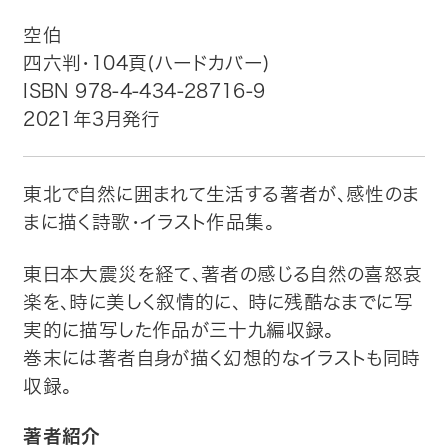
空伯
トップ
四六判・104頁(ハードカバー)
ISBN 978-4-434-28716-9
自費出版したい方
2021年3月発行
メディア紹介
東北で自然に囲まれて生活する著者が、感性のま
購入方法
まに描く詩歌・イラスト作品集。
お問い合わせ
東日本大震災を経て、著者の感じる自然の喜怒哀
楽を、時に美しく叙情的に、 時に残酷なまでに写
画像・文章の使用について
実的に描写した作品が三十九編収録。
巻末には著者自身が描く幻想的なイラストも同時
企業情報
収録。
著者紹介