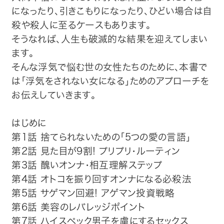
になったり、引きこもりになったり、ひどい場合は自
殺や殺人に至るケースもあります。
そうなれば、人生も破滅的な結果を迎えてしまい
ます。
そんな浮気で悩む世の女性たちのために、本書で
は「浮気をされない女になる」ためのアプローチを
お伝えしていきます。
はじめに
第1話 捨てられないための「5つの愛の言語」
第2話 見た目が9割! プリプリ・ルーティン
第3話 醜いオンナ・相互理解ステップ
第4話 オトコを振り回すオンナになる必殺法
第5話 サゲマン回避! アゲマン投資戦略
第6話 美容のレバレッジポイント
第7話 ハイスペック男子を虜にするセックス