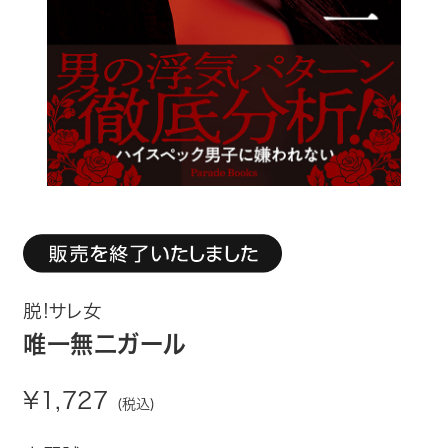
趣味・カルチャー
生活・健康
論文・学術書・参考書
絵本・児童書
ビジネス・経営・情報
社会・思想・哲学
脱!サレ女
写真集
唯一無二ガール
電子書籍
¥1,727
(税込)
ご案内