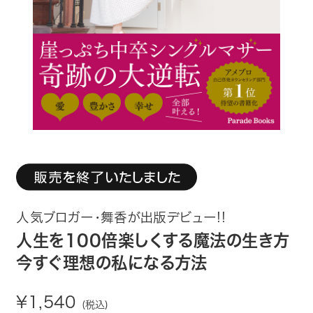
趣味・カルチャー
生活・健康
論文・学術書・参考書
絵本・児童書
ビジネス・経営・情報
社会・思想・哲学
人気ブロガー・舞香が出版デビュー!!
写真集
人生を100倍楽しくする魔法の生き方
今すぐ理想の私になる方法
電子書籍
¥1,540
(税込)
ご案内