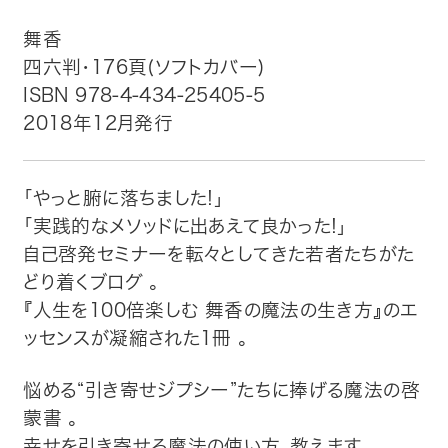
舞香
トップ
四六判・176頁(ソフトカバー)
ISBN 978-4-434-25405-5
自費出版したい方
2018年12月発行
メディア紹介
「やっと腑に落ちました!」
購入方法
「実践的なメソッドに出あえて良かった!」
自己啓発セミナーを転々としてきた若者たちがた
お問い合わせ
どり着くブログ 。
『人生を100倍楽しむ 舞香の魔法の生き方』のエ
画像・文章の使用について
ッセンスが凝縮された1冊 。
企業情報
悩める“引き寄せジプシー”たちに捧げる魔法の啓
蒙書 。
幸せを引き寄せる魔法の使い方、教えます 。