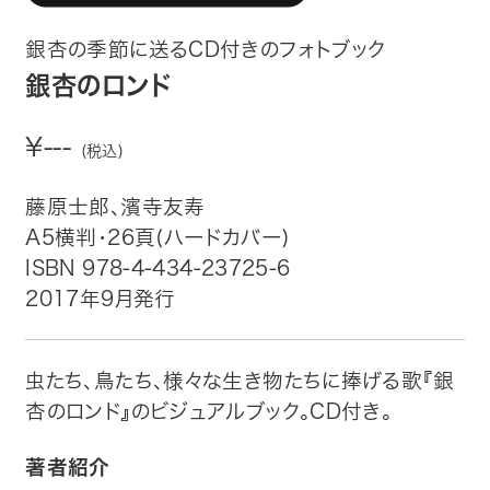
趣味・カルチャー
銀杏の季節に送るCD付きのフォトブック
生活・健康
銀杏のロンド
論文・学術書・参考書
¥---
(税込)
絵本・児童書
藤原士郎、濱寺友寿
A5横判・26頁(ハードカバー)
ビジネス・経営・情報
ISBN 978-4-434-23725-6
2017年9月発行
社会・思想・哲学
写真集
虫たち、鳥たち、様々な生き物たちに捧げる歌『銀
杏のロンド』のビジュアルブック。CD付き。
電子書籍
著者紹介
ご案内