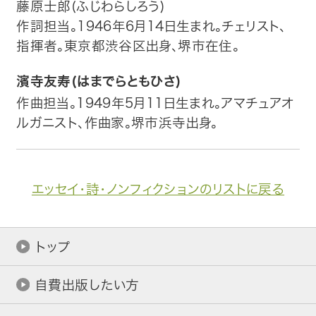
藤原士郎(ふじわらしろう)
作詞担当。1946年6月14日生まれ。チェリスト、
トップ
指揮者。東京都渋谷区出身、堺市在住。
自費出版したい方
濱寺友寿(はまでらともひさ)
作曲担当。1949年5月11日生まれ。アマチュアオ
メディア紹介
ルガニスト、作曲家。堺市浜寺出身。
購入方法
お問い合わせ
エッセイ・詩・ノンフィクションのリストに戻る
画像・文章の使用について
トップ
企業情報
自費出版したい方