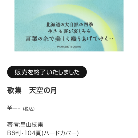
趣味・カルチャー
生活・健康
論文・学術書・参考書
絵本・児童書
ビジネス・経営・情報
社会・思想・哲学
歌集 天空の月
写真集
¥---
(税込)
電子書籍
著者:畠山枝甫
B6判・104頁(ハードカバー)
ご案内