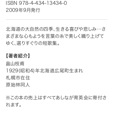
ISBN 978-4-434-13434-0
2009年9月発行
トップ
自費出版したい方
北海道の大自然の四季、生きる喜びや悲しみ…さ
まざまな心もようを言葉の糸で美しく織り上げて
メディア紹介
ゆく、選りすぐりの短歌集。
購入方法
【著者紹介】
畠山枝甫
お問い合わせ
1929(昭和4)年北海道広尾町生まれ
札幌市在住
画像・文章の使用について
原始林同人
企業情報
※この本の売上はすべてあしなが育英会に寄付さ
れます。