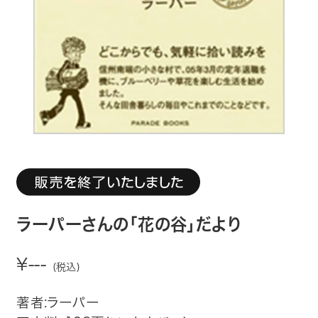
趣味・カルチャー
生活・健康
論文・学術書・参考書
絵本・児童書
ビジネス・経営・情報
社会・思想・哲学
ラーパーさんの「花の谷」だより
写真集
¥---
(税込)
電子書籍
著者:ラーパー
ご案内