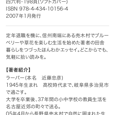
四六判・198頁(ソフトカバー)
ISBN 978-4-434-10156-4
トップ
2007年1月発行
自費出版したい方
定年退職を機に、信州南端にある売木村でブルー
メディア紹介
ベリーや草花を楽しむ生活を始めた著者の田舎
暮らしをつづったほんわかエッセイ。どこからでも、
購入方法
気軽に拾い読みを。
お問い合わせ
【著者紹介】
ラーパー(本名 近藤忠彦)
画像・文章の使用について
1945年生まれ 高校時代まで、岐阜県多治見市
で過ごす。
企業情報
大学を卒業後、37年間の小中学校の教員生活を
名古屋近郊の町々で送る。
05年4月から長野県売木村で自然に囲まれた生