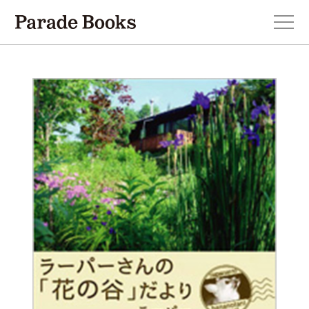
本を探す
新刊・近刊のお知らせ
おすすめ！この一冊。
小説
エッセイ・詩・ノンフィクション