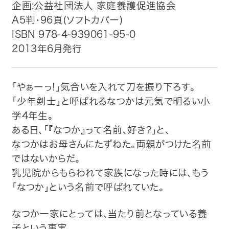
企画:公益社団法人 家庭養護促進協会
A5判・96頁(ソフトカバー)
トップ
ISBN 978-4-939061-95-0
2013年6月発行
自費出版したい方
メディア紹介
「やぁーっ!」気合いを入れて刀を振り下ろす。
「少年剣士」と呼ばれるなつかは元気で明るい小
購入方法
学4年生。
ある日、「『なつか』って名前、好き?」と、
お問い合わせ
なつかはお母さんにたずねた。両親がつけた名前
ではないからだ。
画像・文章の使用について
乳児院からもらわれて家族になった時には、もう
「なつか」という名前で呼ばれていた。
企業情報
なつか一家にとっては、当たり前となっている養
子という事実。