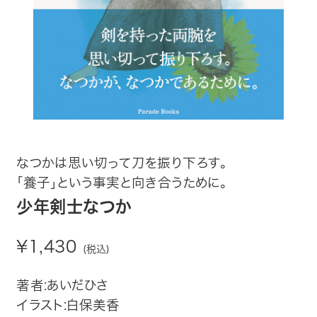
趣味・カルチャー
生活・健康
論文・学術書・参考書
絵本・児童書
ビジネス・経営・情報
なつかは思い切って刀を振り下ろす。
「養子」という事実と向き合うために。
社会・思想・哲学
少年剣士なつか
写真集
¥1,430
(税込)
電子書籍
著者:あいだひさ
イラスト:白保美香
ご案内