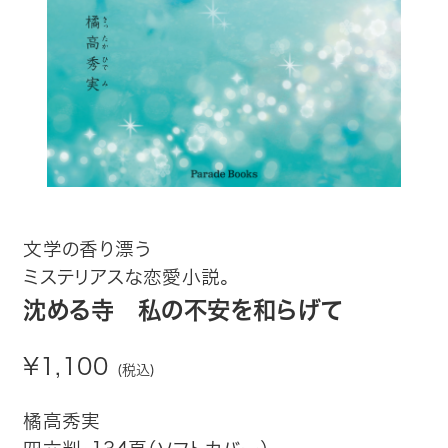
趣味・カルチャー
生活・健康
論文・学術書・参考書
絵本・児童書
ビジネス・経営・情報
文学の香り漂う
ミステリアスな恋愛小説。
社会・思想・哲学
沈める寺 私の不安を和らげて
写真集
¥1,100
(税込)
電子書籍
橘高秀実
ご案内