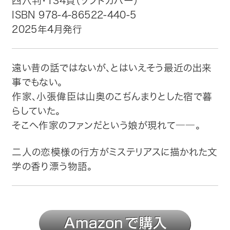
四六判・134頁（ソフトカバー）
ISBN 978-4-86522-440-5
トップ
2025年4月発行
自費出版したい方
遠い昔の話ではないが、とはいえそう最近の出来
メディア紹介
事でもない。
作家、小張偉臣は山奥のこぢんまりとした宿で暮
購入方法
らしていた。
そこへ作家のファンだという娘が現れて――。
お問い合わせ
二人の恋模様の行方がミステリアスに描かれた文
画像・文章の使用について
学の香り漂う物語。
企業情報