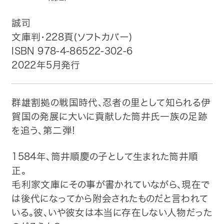
誠司
トップ
文庫判・228頁(ソフトカバー)
自費出版したい方
ISBN 978-4-86522-302-6
2022年5月発行
メディア紹介
群雄割拠の戦国時代、忍者の里として知られる伊
購入方法
賀国の発展に大いに貢献した筒井氏一族の足跡
を追う、第二弾!
お問い合わせ
1584年、筒井順慶の子として生まれた筒井順
画像・文章の使用について
正。
毛利家文庫にその事が書かれていながら、現在で
企業情報
は後代になってから附会されたものだと言われて
いる。彼、いや彼女は本当に存在しない人物だった