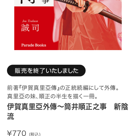
趣味・カルチャー
生活・健康
論文・学術書・参考書
絵本・児童書
ビジネス・経営・情報
社会・思想・哲学
前著『伊賀真里亞傳』の正統続編にして外傳。
真里亞の妹、順正の半生を描く一冊。
写真集
伊賀真里亞外傳～筒井順正之事 新陰
流
電子書籍
¥770
ご案内
(税込)