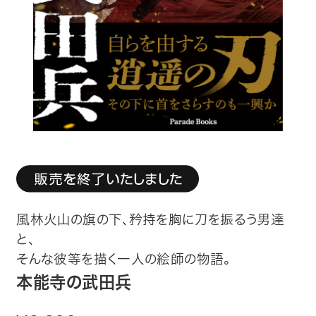
趣味・カルチャー
生活・健康
論文・学術書・参考書
絵本・児童書
ビジネス・経営・情報
社会・思想・哲学
風林火山の旗の下、矜持を胸に刀を振るう男達
写真集
と、
そんな彼等を描く一人の絵師の物語。
電子書籍
本能寺の武田兵
ご案内