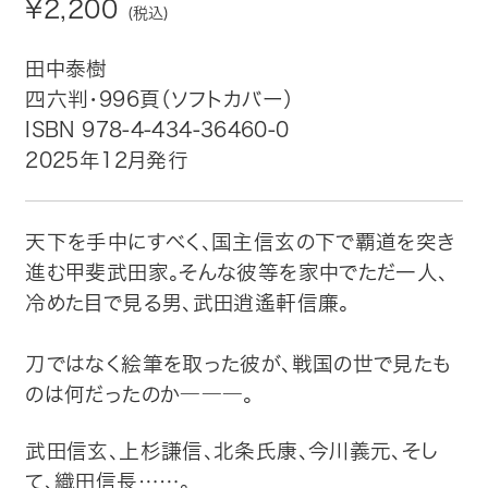
¥2,200
(税込)
トップ
田中泰樹
四六判・996頁（ソフトカバー）
自費出版したい方
ISBN 978-4-434-36460-0
2025年12月発行
メディア紹介
購入方法
天下を手中にすべく、国主信玄の下で覇道を突き
進む甲斐武田家。そんな彼等を家中でただ一人、
お問い合わせ
冷めた目で見る男、武田逍遙軒信廉。
画像・文章の使用について
刀ではなく絵筆を取った彼が、戦国の世で見たも
のは何だったのか―――。
企業情報
武田信玄、上杉謙信、北条氏康、今川義元、そし
て、織田信長……。