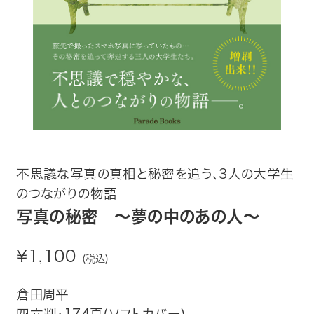
趣味・カルチャー
生活・健康
論文・学術書・参考書
絵本・児童書
ビジネス・経営・情報
不思議な写真の真相と秘密を追う、3人の大学生
のつながりの物語
社会・思想・哲学
写真の秘密 ～夢の中のあの人～
写真集
¥1,100
(税込)
電子書籍
倉田周平
ご案内
四六判・174頁(ソフトカバー)