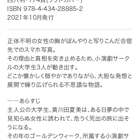
ISBN 978-4-434-28885-2
トップ
2021年10月発行
自費出版したい方
正体不明の女性の胸がぼんやりと写りこんだ合宿
メディア紹介
先でのスマホ写真。
その理由と真相を突き止めるため、小演劇サーク
購入方法
ルの大学生3人が動き出す。
どこか懐かしく穏やかでありながら、大胆な発想と
お問い合わせ
展開で繰り広げられる不思議な物語。
画像・文章の使用について
――あらすじ
主人公の大学生、黄川田夏美は、ある日夢の中で
企業情報
見知らぬ女性に誘われて、危うく死出の旅に出そ
うになる。
その年のゴールデンウィーク、所属する小演劇サ