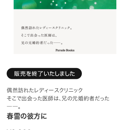
趣味・カルチャー
生活・健康
論文・学術書・参考書
絵本・児童書
ビジネス・経営・情報
社会・思想・哲学
偶然訪れたレディースクリニック
写真集
そこで出会った医師は、兄の元婚約者だった
――。
電子書籍
春雷の彼方に
ご案内