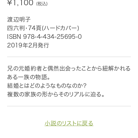
¥1,100
(税込)
トップ
渡辺明子
四六判・74頁(ハードカバー)
自費出版したい方
ISBN 978-4-434-25695-0
2019年2月発行
メディア紹介
購入方法
兄の元婚約者と偶然出会ったことから紐解かれる
ある一族の物語。
お問い合わせ
結婚とはどのようなものなのか?
複数の家族の形からそのリアルに迫る。
画像・文章の使用について
企業情報
小説のリストに戻る