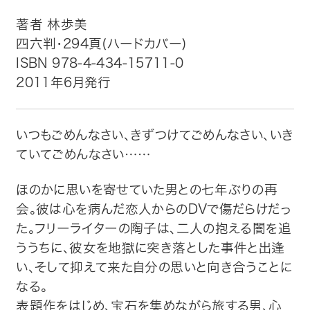
著者 林歩美
トップ
四六判・294頁(ハードカバー)
ISBN 978-4-434-15711-0
自費出版したい方
2011年6月発行
メディア紹介
いつもごめんなさい、きずつけてごめんなさい、いき
購入方法
ていてごめんなさい……
お問い合わせ
ほのかに思いを寄せていた男との七年ぶりの再
会。彼は心を病んだ恋人からのDVで傷だらけだっ
画像・文章の使用について
た。フリーライターの陶子は、二人の抱える闇を追
ううちに、彼女を地獄に突き落とした事件と出逢
企業情報
い、そして抑えて来た自分の思いと向き合うことに
なる。
表題作をはじめ、宝石を集めながら旅する男、心