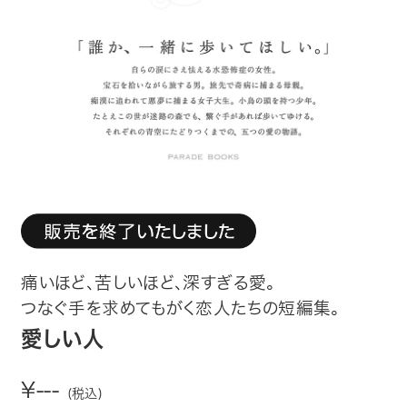
趣味・カルチャー
生活・健康
論文・学術書・参考書
絵本・児童書
ビジネス・経営・情報
社会・思想・哲学
痛いほど、苦しいほど、深すぎる愛。
写真集
つなぐ手を求めてもがく恋人たちの短編集。
愛しい人
電子書籍
¥---
(税込)
ご案内