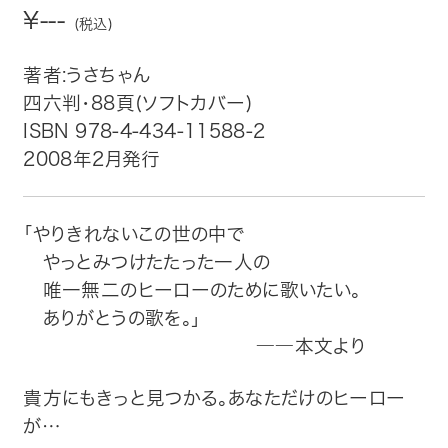
¥---
(税込)
トップ
著者:うさちゃん
自費出版したい方
四六判・88頁(ソフトカバー)
ISBN 978-4-434-11588-2
メディア紹介
2008年2月発行
購入方法
「やりきれないこの世の中で
お問い合わせ
やっとみつけたたった一人の
唯一無二のヒーローのために歌いたい。
画像・文章の使用について
ありがとうの歌を。」
――本文より
企業情報
貴方にもきっと見つかる。あなただけのヒーロー
が…