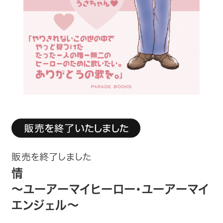
趣味・カルチャー
生活・健康
論文・学術書・参考書
絵本・児童書
ビジネス・経営・情報
社会・思想・哲学
販売を終了しました
写真集
情
～ユーアーマイヒーロー・ユーアーマイ
電子書籍
エンジェル～
ご案内