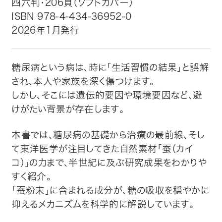
四六判・206頁（ソフトカバー）
ISBN 978-4-434-36952-0
トップ
2026年1月発行
自費出版したい方
糖尿病という病は、時に「生活習慣の結果」と誤解
メディア紹介
され、本人や家族を深く傷つけます。
しかし、そこには遺伝的要因や環境要因など、避
購入方法
けがたい背景が存在します。
お問い合わせ
本書では、糖尿病の基礎から治療の最前線、そし
て東洋医学が注目してきた自然素材「蚕（カイ
画像・文章の使用について
コ）」の力まで、半世紀に及ぶ研究成果をわかりや
すく紹介。
企業情報
「蚕粉末」に含まれる成分が、糖の吸収を穏やかに
抑えるメカニズムを科学的に解説しています。