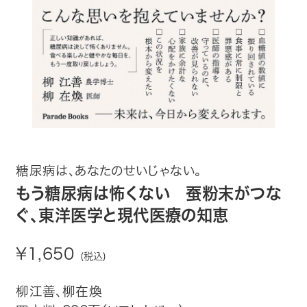
趣味・カルチャー
生活・健康
論文・学術書・参考書
絵本・児童書
ビジネス・経営・情報
糖尿病は、あなたのせいじゃない。
社会・思想・哲学
もう糖尿病は怖くない 蚕粉末がつな
ぐ、東洋医学と現代医療の知恵
写真集
¥1,650
(税込)
電子書籍
柳江善、柳在煥
ご案内